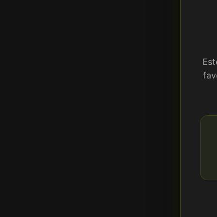
Est
fav